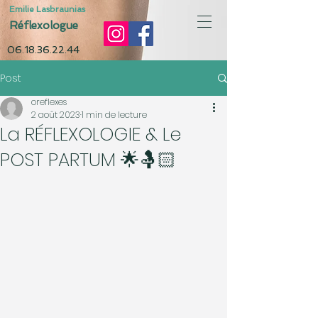
Emilie Lasbraunias
Réflexologue
06.18.36.22.44
Post
oreflexes
2 août 2023
1 min de lecture
La RÉFLEXOLOGIE & Le
POST PARTUM 🌟🤱🏻