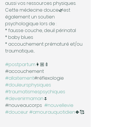
aussi vos ressources physiques. 
Cette médecine douce🌿est 
également un soutien 
psychologique lors de :
* fausse couche, deuil périnatal
* baby blues  
* accouchement prématuré et/ou 
traumatique....
#postpartum
👩🏼‍🍼
#accouchement 
#allaitement
#réflexologie 
#douleursphysiques
#traumatismespsychiques
#devenirmaman
🌷
#nouveaucorps  
#nouvellevie
#douceur
#amourauquotidien
🍀🥰