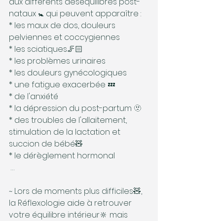
aux différents deséquilibres post-
nataux 🚼 qui peuvent apparaître : 
* les maux de dos, douleurs 
pelviennes et coccygiennes
* les sciatiques🦵🏻
* les problèmes urinaires
* les douleurs gynécologiques
* une fatigue exacerbée 💤
* de l'anxiété
* la dépression du post-partum 🫥
* des troubles de l'allaitement, 
stimulation de la lactation et 
succion de bébé🧸
* le dérèglement hormonal
 …
~ Lors de moments plus difficiles🧸, 
la Réflexologie aide à retrouver 
votre équilibre intérieur🔆 mais 