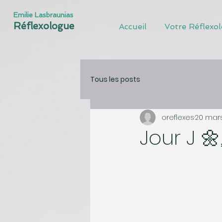
Emilie Lasbraunias
Réflexologue
Accueil
Votre Réflexo
Tous les posts
oreflexes
20 mar
Jour J 🌼