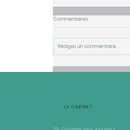
Commentaires
Rédigez un commentaire...
Bientôt la Fête des
Mamans 🌸🌷💕
LE CABINET
56 Chemin des Vergers