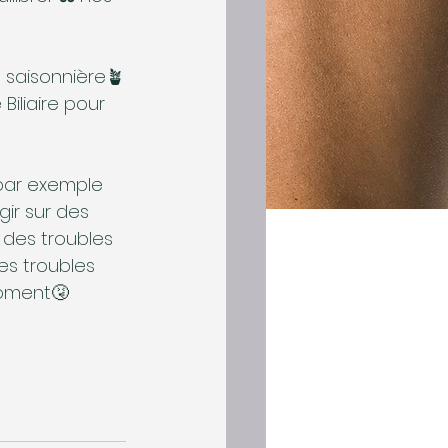
n saisonnière🪴
Biliaire pour 
 par exemple 
ir sur des 
 des troubles 
les troubles 
moment🤧