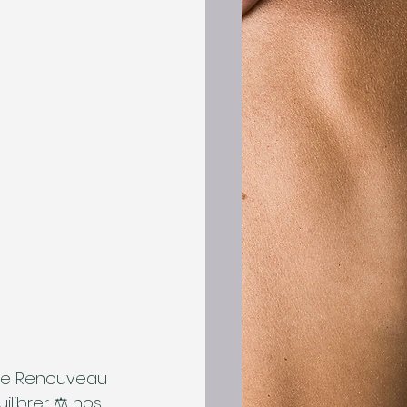
 le Renouveau 
ilibrer ⚖️ nos 