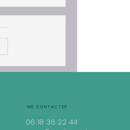
leurs Vœux 2026 🌟🎈🍀
ME CONTACTER
06 18 36 22 44