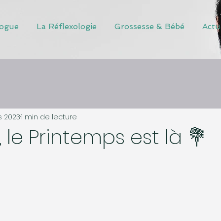
logue
La Réflexologie
Grossesse & Bébé
Actu
s 2023
1 min de lecture
, le Printemps est là 💐