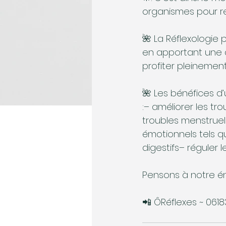
organismes pour re
🌺 La Réflexologie 
en apportant une at
profiter pleinement
🌺 Les bénéfices d
:– améliorer les tr
troubles menstruel
émotionnels tels qu
digestifs– réguler 
Pensons à notre én
📲 ÔRéflexes ~ 0618