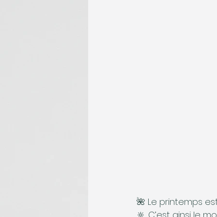
🌺 Le printemps es
🔆. C’est ainsi le m