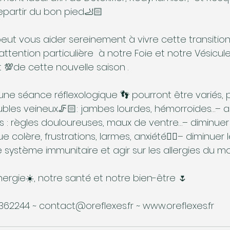
partir du bon pied🦶🏻
peut vous aider sereinement à vivre cette transitio
tention particulière  à notre Foie et notre Vésicule 
 💯de cette nouvelle saison . 
’une séance réflexologique 👣 pourront être variés,
oubles veineux🦵🏻: jambes lourdes, hémorroïdes…– ag
s : règles douloureuses, maux de ventre…– diminuer
e colère, frustrations, larmes, anxiété👌🏻– diminuer 
le système immunitaire et agir sur les allergies du 
ergie☀️, notre santé et notre bien-être 🌷
362244 ~ contact@oreflexes.fr ~ www.oreflexes.fr 