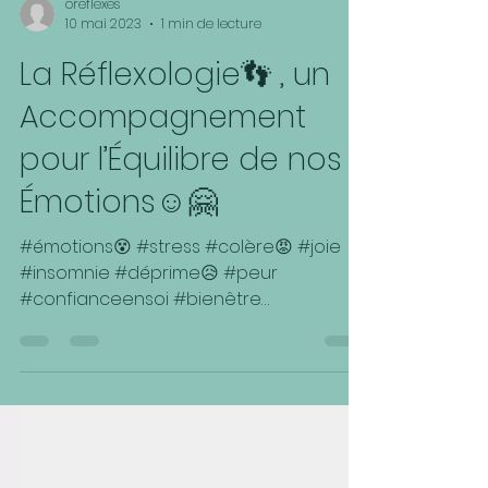
oreflexes
10 mai 2023
1 min de lecture
La Réflexologie👣 , un
Accompagnement
pour l’Équilibre de nos
Émotions☺️🤗
#émotions😵 #stress #colère😡 #joie
#insomnie #déprime😥 #peur
#confianceensoi #bienêtre
#équilibrephysiqueetmoral🌈
#lâcherprise🙌🏻...