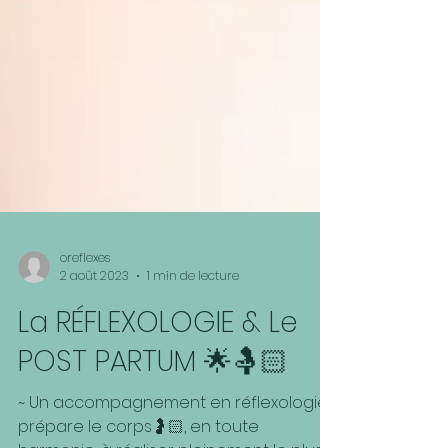
oreflexes
2 août 2023
1 min de lecture
La RÉFLEXOLOGIE & Le
POST PARTUM 🌟🤱🏻